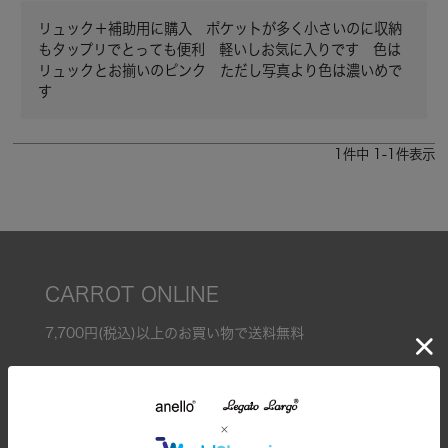
リュック＋補助用に購入　ポケットが多く小さいのに収納
もタップリでとっても便利　軽いしお気に入りです　色は
リュックとお揃いのピンク　ただし写真より色は濃いめで
す
1
件中
1
-
1
件表示
CARROT ONLINE
7,700円(税込)以上のお買い物で送料無料
全てのアイテム
特集一覧