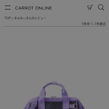
TOP
まぁみぃさんのレビュー
1
件中
1
-
1
件表示