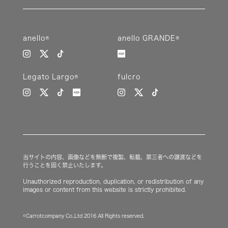
anello®
anello GRANDE®
Legato Largo®
fulcro
当サイトの内容、画像などを無断で複製、転載、第三者への譲渡などを
行うことを固く禁止いたします。
Unauthorized reproduction, duplication, or redistribution of any
images or content from this website is strictly prohibited.
©Carrotcompany Co.,Ltd 2016 All Rights reserved.