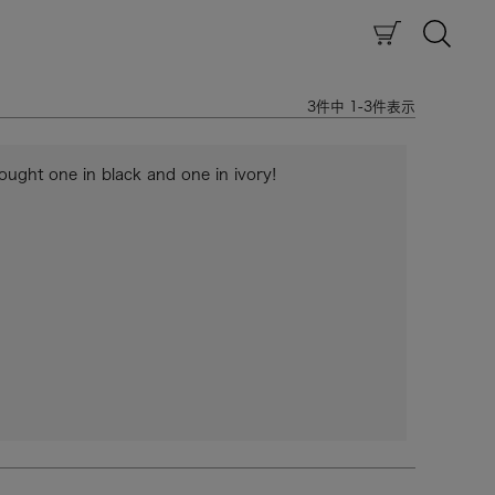
3
件中
1
-
3
件表示
 bought one in black and one in ivory!