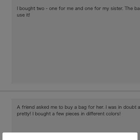
I bought two - one for me and one for my sister. The bag 
use it!
A friend asked me to buy a bag for her. I was in doubt abo
pretty! I bought a few pieces in different colors!