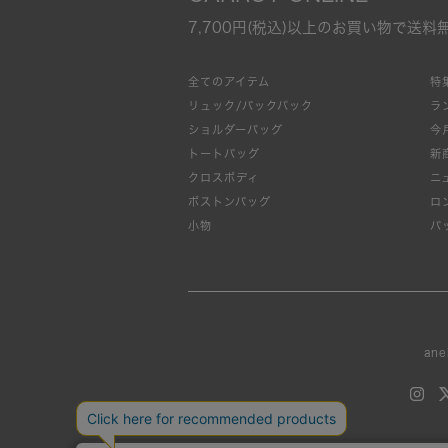
7,700円(税込)以上のお買い物で送料
全てのアイテム
特
リュック/バックパック
ラ
ショルダーバッグ
今
トートバッグ
新
クロスボディ
ニ
ボストンバッグ
ロ
小物
バ
ane