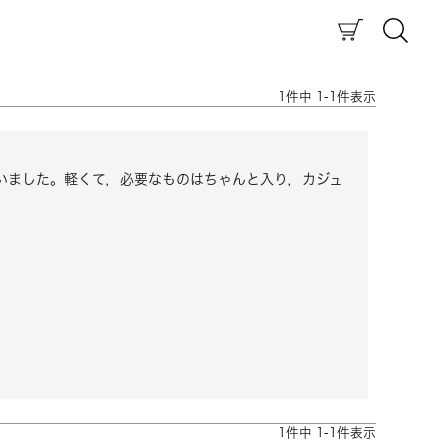
1
件中
1
-
1
件表示
いました。軽くて，必要なものはちゃんと入り，カジュ
1
件中
1
-
1
件表示