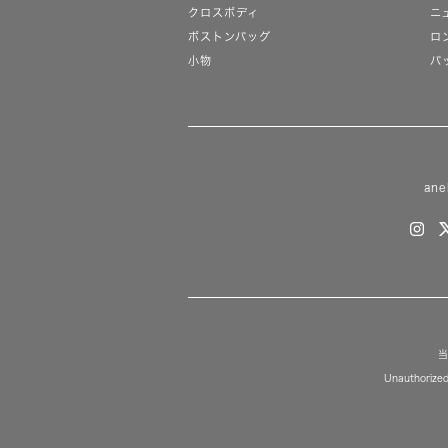
クロスボディ
ニ
ボストンバッグ
ロ
小物
バ
ane
当
Unauthorized 