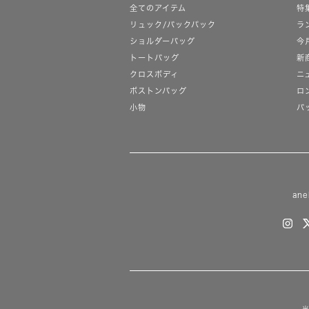
全てのアイテム
特
リュック/バックパック
ラ
ショルダーバッグ
今
トートバッグ
新
クロスボディ
ニ
ボストンバッグ
ロ
小物
バ
ane