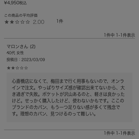
¥
4,950
税込
1
2.00
1
件中
1
-
1
件表示
マロン
2
40代
女性
投稿日
2023/03/09
心斎橋店になくて、梅田まで行く用事もないので、オンラ
インで注文。やっぱりサイズ感が確認出来てないから、大
き過ぎで失敗。ポケットが沢山あるのと、軽さは良かった
けど。せっかく購入したけど、使わないかもです。ここの
ブランドのカバン、もう一つ足りない感が多くて残念で
す。理想のカバン、見つけるのって難しい。
1
件中
1
-
1
件表示