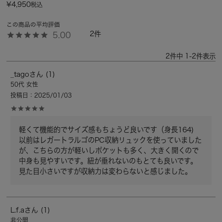
¥
4,950
税込
2
5.00
2
件中
1
-
2
件表示
_tago
1
50代
女性
投稿日
2025/01/03
軽くて機能的でサイズ感もちょうど良いです（身長164)

以前はレガートラルゴのPC収納リュックを使っていました
が、こちらの方が軽いしポケットも多く、大きく開くので
中身も見やすいです。紐が垂れないのもとても良いです。
見た目小さいですが収納力は変わらないと感じました。
L.f.a
1
非公開