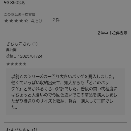
¥
3,850
税込
2
4.50
2
件中
1
-
2
件表示
さちもこ
1
非公開
投稿日
2025/01/24
以前このシリーズの一回り大きいバッグを購入しました。
軽くていっぱい収納出来て、知人からも『どこのバッ
グ？』と聞かれるくらい好評でした。普段の買い物程度に
はちょっと大きいので今回色違いでこの商品を購入しまし
たが期待通りのサイズと収納、軽さ。購入して正解でし
た。
むすびん
1