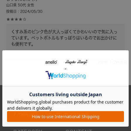
山口県
50代
女性
投稿日
2024/05/30
くすみ系のピンク色が大人っぽくてかわいいので気に入っ
ています。ペットボトルもすっぽりはいるのでお出かけに
も便利です。
2
件中
1
-
2
件表示
CARROT ONLINE
7,700円(税込)以上のお買い物で送料無料