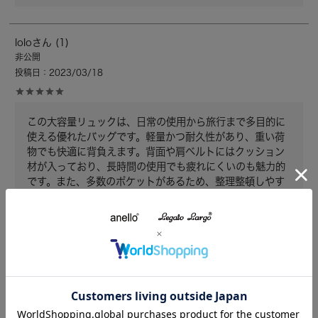
lolo
1
非公開
投稿日
2023/03/18
この大容量リュックは、日常の使用から旅行まで多目的に
使える優れたバッグです。軽量かつ耐久性があり、重い荷
物でも快適に背負えます。背面や肩ベルトにはクッション
材が入っており、長時間の使用でも疲れにくいのも魅力的
です。また、多数のポケットがあるため、整理整頓しやす
く、必要な物がすぐに取り出せます。さらに、耐水性もあ
り、急な雨でも安心して使えます。全体的に使い勝手が良
く、デザインもシンプルでスタイリッシュなので、様々な
シーンで活躍してくれます。
2
件中
1
-
2
件表示