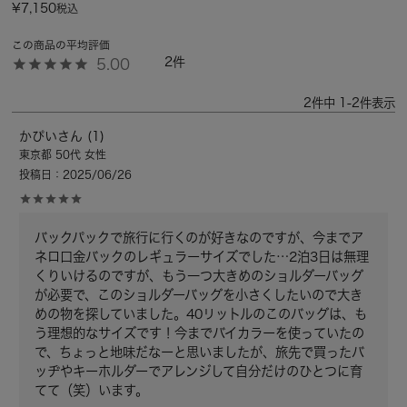
¥
7,150
税込
2
5.00
2
件中
1
-
2
件表示
かぴい
1
東京都
50代
女性
投稿日
2025/06/26
バックパックで旅行に行くのが好きなのですが、今までア
ネロ口金バックのレギュラーサイズでした…2泊3日は無理
くりいけるのですが、もう一つ大きめのショルダーバッグ
が必要で、このショルダーバッグを小さくしたいので大き
めの物を探していました。40リットルのこのバッグは、も
う理想的なサイズです！今までバイカラーを使っていたの
で、ちょっと地味だなーと思いましたが、旅先で買ったバ
ッヂやキーホルダーでアレンジして自分だけのひとつに育
てて（笑）います。