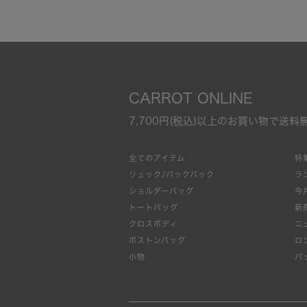
CARROT ONLINE
7,700円(税込)以上のお買い物で送料
全てのアイテム
特
リュック/バックパック
ラ
ショルダーバッグ
今
トートバッグ
新
クロスボディ
ニ
ボストンバッグ
ロ
小物
バ