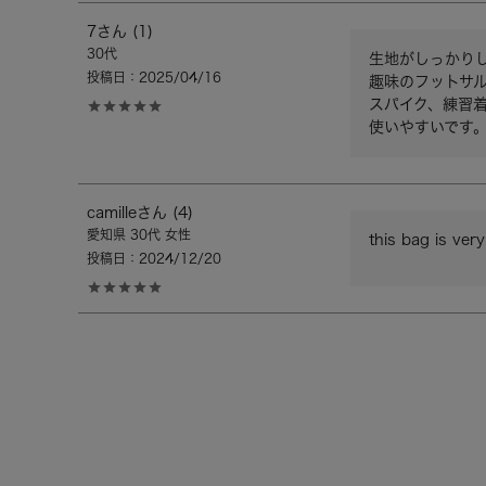
7
1
30代
生地がしっかり
投稿日
2025/04/16
趣味のフットサル
スパイク、練習
使いやすいです
camille
4
愛知県
30代
女性
this bag is ver
投稿日
2024/12/20