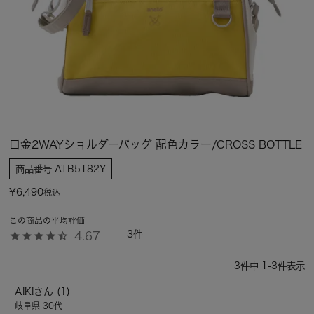
口金2WAYショルダーバッグ 配色カラー/CROSS BOTTLE
商品番号
ATB5182Y
¥
6,490
税込
3
4.67
3
件中
1
-
3
件表示
AIKI
1
岐阜県
30代