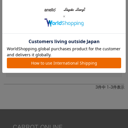
色が豊富で悩みましたが、紫が推しの色なので一目惚して
購入。
mint
2
女性
投稿日
2026/04/19
サイズ感がちょうど配色マスタードの色味が好きなのでず
っと発売してほしいです！
3
件中
1
-
3
件表示
CARROT ONLINE