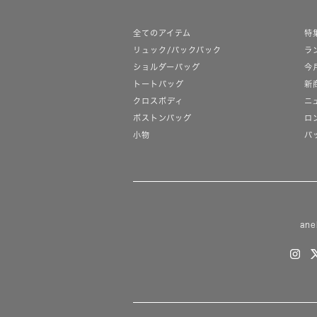
全てのアイテム
特
リュック/バックパック
ラ
ショルダーバッグ
今
トートバッグ
新
クロスボディ
ニ
ボストンバッグ
ロ
小物
バ
ane