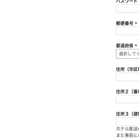
パスワー
郵便番号
(
都道府県
)
(
住所（市区
)
住所２（番
住所３（建
ホテル配送
また事前に