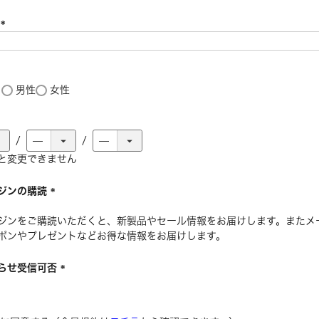
号
(
必
須
)
し
男性
女性
必
と変更できません
須
ジンの購読
(
ジンをご購読いただくと、新製品やセール情報をお届けします。またメ
必
ポンやプレゼントなどお得な情報をお届けします。
須
)
らせ受信可否
(
必
須