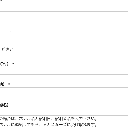
ド
)
(
必
須
)
必
須
必
須
町村）
(
必
須
地）
)
(
必
須
物名）
)
の場合は、ホテル名と宿泊日、宿泊者名を入力下さい。
ホテルに連絡してもらえるとスムーズに受け取れます。