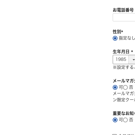
お電話番
性別
指定な
(
必
生年月日
須
)
(
※設定する
)
メールマガ
可
否
メールマガ
ン限定クー
重要なお知
可
否