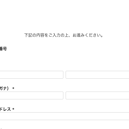
下記の内容をご入力の上、お進みください。
番号
ガナ）
(
必
須
ドレス
)
(
必
須