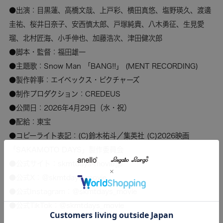
●出演：目黒蓮、高橋文哉、上戸彩、横田真悠、塩野瑛久、渡邊
圭祐、桜井日奈子、安西慎太郎、戸塚純貴、八木勇征、生見愛
瑠、北村匠海、小手伸也、加藤浩次、津田健次郎
●脚本・監督：福田雄一
●主題歌：Snow Man 「BANG!!」 (MENT RECORDING)
●製作幹事：エイベックス・ピクチャーズ
●制作プロダクション：CREDEUS
●公開日：2026年4月29日（水・祝）
●配給：東宝
●コピーライト表記：(C)鈴木祐斗／集英社 (C)2026映画
「SAKAMOTO DAYS」製作委員会
●公式サイト：skmtdays-movie.jp
●公式X：＠skmtdays_movie
●公式Instagram：＠skmtdays_movie
●公式TikTok：＠skmtdays_movie