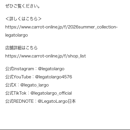
ぜひご覧ください。
＜詳しくはこちら＞
https://www.carrot-online.jp/f/2026summer_collection-
legatolargo
店舗詳細はこちら
https://www.carrot-online.jp/f/shop_list
公式Instagram：
@legatolargo
公式YouTube：
@legatolargo4576
公式X：
@legato_largo
公式TikTok：
@legatolargo_official
公式REDNOTE：
@LegatoLargo日本