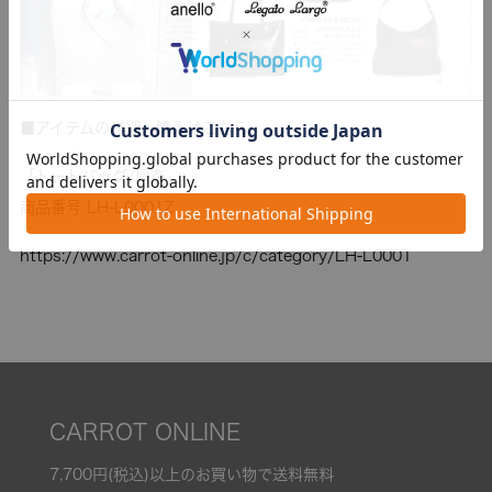
■アイテムの詳細、購入はこちら
「トートバッグ/肩楽」
商品番号 LH-L0001Z
https://www.carrot-online.jp/c/category/LH-L0001
CARROT ONLINE
7,700円(税込)以上のお買い物で送料無料