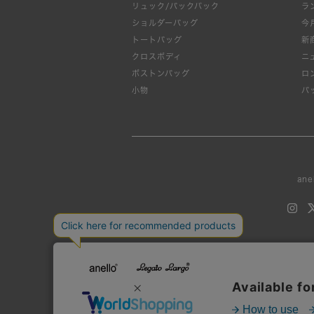
リュック/バックパック
ラ
ショルダーバッグ
今
トートバッグ
新
クロスボディ
ニ
ボストンバッグ
ロ
小物
バ
ane
当
Unauthorized 