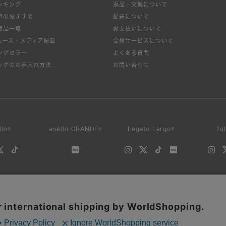
ンキング
返品・交換について
月のおすすめ
配送について
商品一覧
お支払いについて
ュース・メディア掲載
会員サービスについて
ングセラー
よくある質問
ッグのお手入れ方法
お問い合わせ
llo®
anello GRANDE®
Legato Largo®
fu
サイトの内容、画像などを無断で複製、転載、第三者への譲渡などを行うことを固く禁止いたしま
reproduction, duplication, or redistribution of any images or content from this website is strict