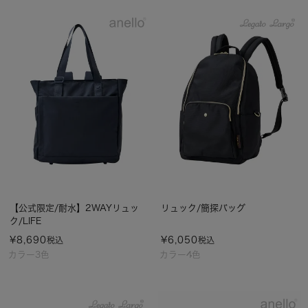
【公式限定/耐水】2WAYリュッ
リュック/簡探バッグ
ク/LIFE
¥
8,690
¥
6,050
税込
税込
カラー3色
カラー4色