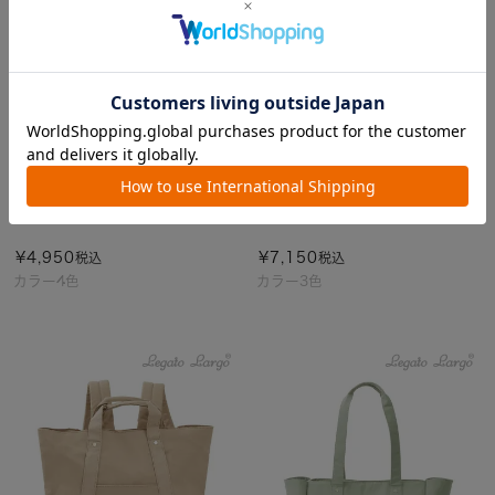
2WAYトートバッグ/ALL DAY
リュック/置けルンです!2
¥
4,950
¥
7,150
税込
税込
カラー4色
カラー3色