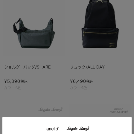
ショルダーバッグ/SHARE
リュック/ALL DAY
¥
5,390
¥
6,490
税込
税込
カラー4色
カラー4色