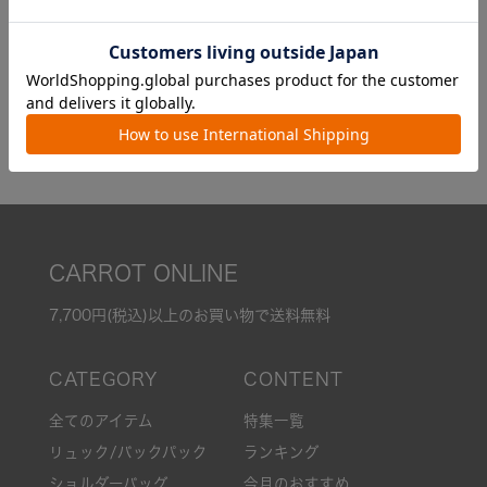
【50%OFF】ショルダーバッ
【50%OFF】ショルダーバッ
グ/DOROTHY
グ/TP2
¥
2,695
¥
2,145
税込
税込
カラー4色
カラー6色
CARROT ONLINE
7,700円(税込)以上のお買い物で送料無料
全てのアイテム
特集一覧
リュック/バックパック
ランキング
ショルダーバッグ
今月のおすすめ