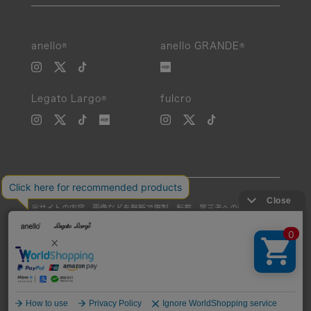
anello®
anello GRANDE®
Legato Largo®
fulcro
当サイトの内容、画像などを無断で複製、転載、第三者への譲渡などを
行うことを固く禁止いたします。
Unauthorized reproduction, duplication, or redistribution of any
images or content from this website is strictly prohibited.
©Carrotcompany Co.,Ltd 2016 All Rights reserved.