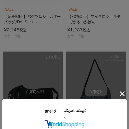
SALE
SALE
【50%OFF】バケツ型ショルダー
【70%OFF】マイクロショルダ
バッグ/Dot Series
ー/かるいかばん
¥
2,145
¥
1,287
税込
税込
カラー5色
カラー7色
在庫切れ
在庫切れ
SALE
SALE