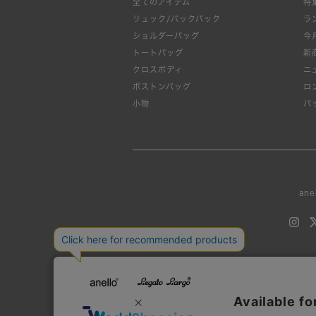
全てのアイテム
特
リュック/バックパック
ラ
ショルダーバッグ
今
トートバッグ
新
クロスボディ
ニ
ボストンバッグ
ロ
小物
バ
ane
当