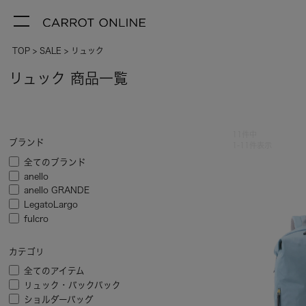
TOP
SALE
リュック
リュック 商品一覧
11
件中
ブランド
1
-
11
件表示
全てのブランド
anello
anello GRANDE
LegatoLargo
fulcro
カテゴリ
全てのアイテム
リュック・バックパック
ショルダーバッグ