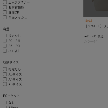
止水ファスナー
お財布機能
洗濯OK
背面メッシュ
SALE
【50%OFF】リュ
容量
指定なし
¥
2,695
税込
20 - 24L
カラー4色
25 - 29L
30L以上
収納サイズ
指定なし
A5サイズ
A4サイズ
A3サイズ
PCポケット
なし
13inch