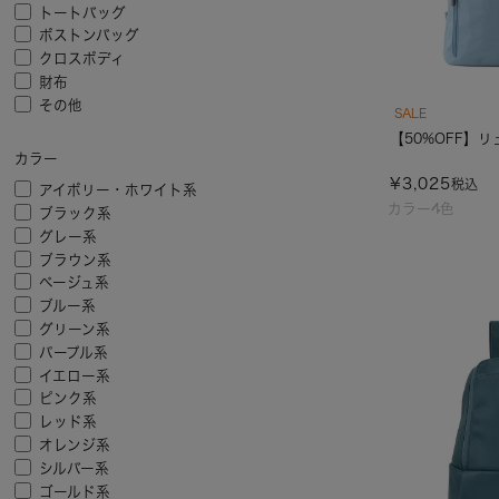
トートバッグ
ボストンバッグ
クロスボディ
財布
その他
SALE
【50%OFF】
カラー
¥
3,025
税込
アイボリー・ホワイト系
カラー4色
ブラック系
グレー系
ブラウン系
ベージュ系
ブルー系
グリーン系
パープル系
イエロー系
ピンク系
レッド系
オレンジ系
シルバー系
ゴールド系