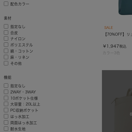
配色カラー
素材
指定なし
SALE
合皮
【70%OFF】リ
ナイロン
ポリエステル
¥
1,947
税込
綿・コットン
カラー3色
麻・リネン
その他
機能
指定なし
2WAY・3WAY
10ポケット仕様
大容量：20L以上
PC収納ポケット
はっ水加工
両面はっ水加工
耐水生地