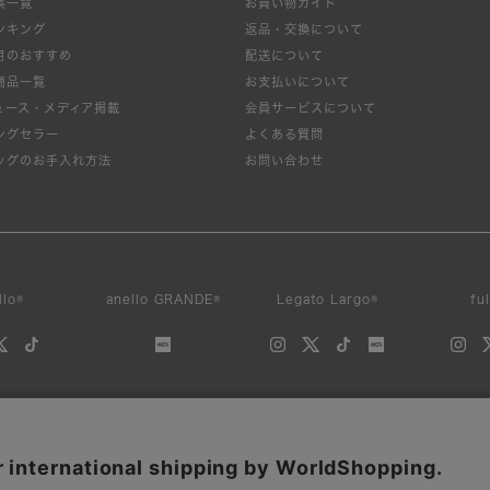
集一覧
お買い物ガイド
ンキング
返品・交換について
月のおすすめ
配送について
商品一覧
お支払いについて
ュース・メディア掲載
会員サービスについて
ングセラー
よくある質問
ッグのお手入れ方法
お問い合わせ
llo®
anello GRANDE®
Legato Largo®
fu
サイトの内容、画像などを無断で複製、転載、第三者への譲渡などを行うことを固く禁止いたしま