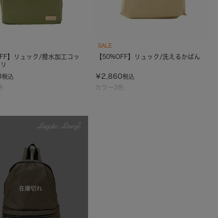
SALE
OFF】リュック/撥水加工コッ
【50%OFF】リュック/洗えるかばん
ポリ
0
¥
2,860
税込
税込
色
カラー3色
在庫切れ