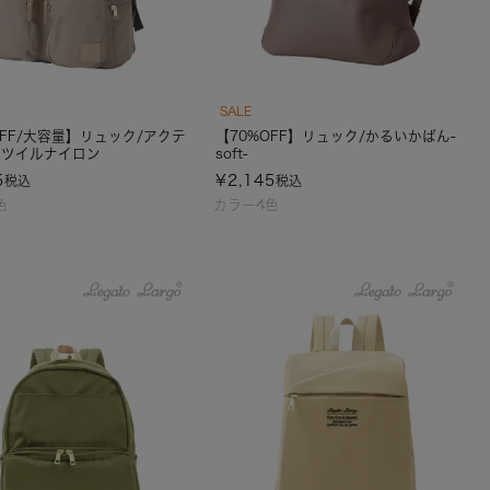
SALE
OFF/大容量】リュック/アクテ
【70%OFF】リュック/かるいかばん-
水ツイルナイロン
soft-
5
¥
2,145
税込
税込
色
カラー4色