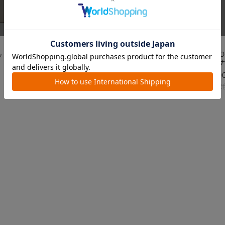
SALE
SALE
ック/Curve
【50%OFF】横型リュック/かるいか
【66%
ばん
水光沢
¥
3,025
¥
2,20
税込
カラー2色
カラー2