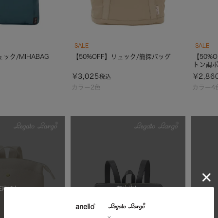
SALE
SALE
ュック/MIHABAG
【50%OFF】リュック/簡探バッグ
【50%
トン調
¥
3,025
¥
2,86
税込
カラー2色
カラー4
在庫切れ
在庫切れ