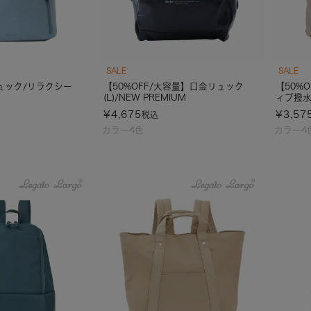
SALE
SALE
リュック/リラクシー
【50%OFF/大容量】口金リュック
【50%
(L)/NEW PREMIUM
ィブ撥
¥
4,675
¥
3,57
税込
カラー4色
カラー4