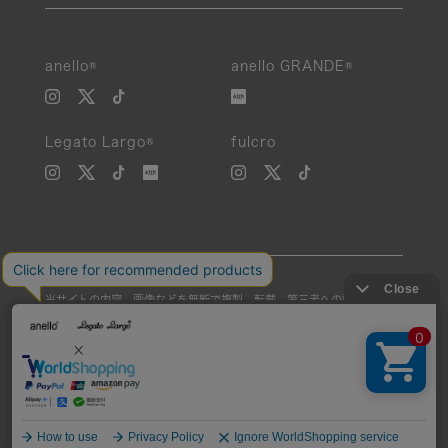
anello®
anello GRANDE®
Legato Largo®
fulcro
当サイトの内容、画像などを無断で複製、転載、第三者への譲渡などを
行うことを固く禁止いたします。
Unauthorized reproduction, duplication, or redistribution of any
images or content from this website is strictly prohibited.
©Carrotcompany Co.,Ltd 2016 All Rights reserved.