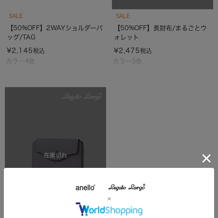
SALE
SALE
【50%OFF】2WAYショルダーバ
【50%OFF】長財布/まるごとウ
ッグ/TAG
ォレット
¥
2,145
¥
2,475
税込
税込
カラー4色
カラー5色
在庫切れ
SALE