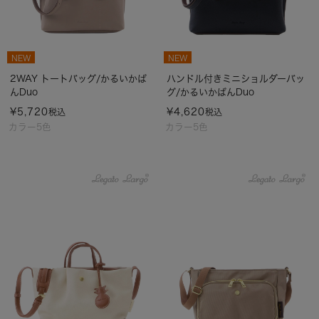
NEW
NEW
2WAY トートバッグ/かるいかば
ハンドル付きミニショルダーバッ
んDuo
グ/かるいかばんDuo
¥
5,720
¥
4,620
税込
税込
カラー5色
カラー5色