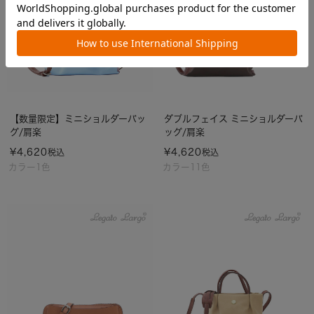
【数量限定】ミニショルダーバッ
ダブルフェイス ミニショルダーバ
グ/肩楽
ッグ/肩楽
¥
4,620
¥
4,620
税込
税込
カラー1色
カラー11色