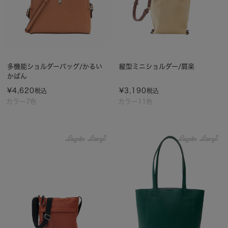
多機能ショルダーバッグ/かるい
縦型ミニショルダー/肩楽
かばん
¥
4,620
¥
3,190
税込
税込
カラー7色
カラー11色