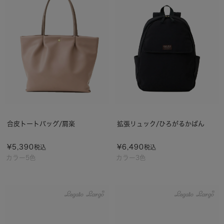
合皮トートバッグ/肩楽
拡張リュック/ひろがるかばん
¥
5,390
¥
6,490
税込
税込
カラー5色
カラー3色