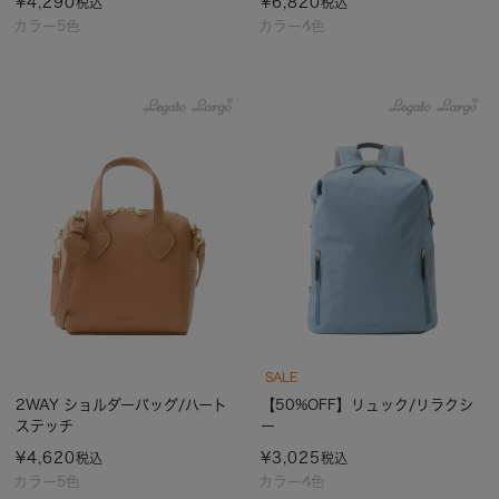
¥
4,290
¥
6,820
税込
税込
カラー5色
カラー4色
SALE
2WAY ショルダーバッグ/ハート
【50%OFF】リュック/リラクシ
ステッチ
ー
¥
4,620
¥
3,025
税込
税込
カラー5色
カラー4色