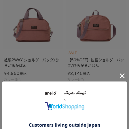
SALE
拡張2WAY ショルダーバッグ/ひ
【50%OFF】拡張ショルダーバッ
ろがるかばん
グ/ひろがるかばん
¥
4,950
¥
2,145
税込
税込
カラー3色
カラー5色