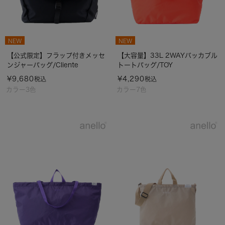
NEW
NEW
【公式限定】フラップ付きメッセ
【大容量】33L 2WAYパッカブル
ンジャーバッグ/Cliente
トートバッグ/TOY
¥
9,680
¥
4,290
税込
税込
カラー3色
カラー7色