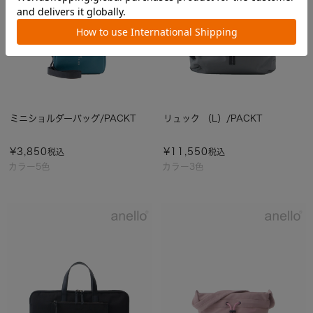
ミニショルダーバッグ/PACKT
リュック （L）/PACKT
¥
3,850
¥
11,550
税込
税込
カラー5色
カラー3色