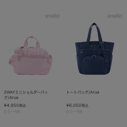
2WAYミニショルダーバッ
トートバッグ/Arua
グ/Arua
¥
4,950
¥
6,050
税込
税込
カラー4色
カラー4色