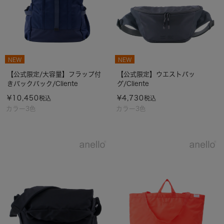
NEW
NEW
【公式限定/大容量】フラップ付
【公式限定】ウエストバッ
きバックパック/Cliente
グ/Cliente
¥
10,450
¥
4,730
税込
税込
カラー3色
カラー3色