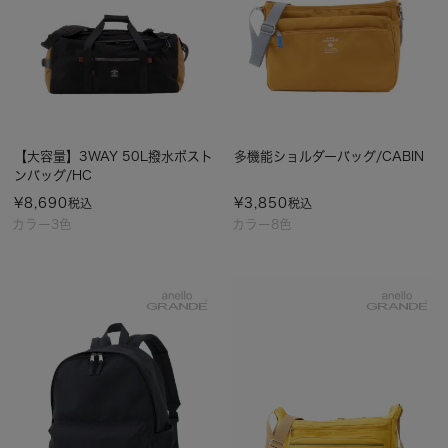
【大容量】3WAY 50L撥水ボスト
多機能ショルダーバッグ/CABIN
ンバッグ/HC
¥
8,690
¥
3,850
税込
税込
カラー3色
カラー8色