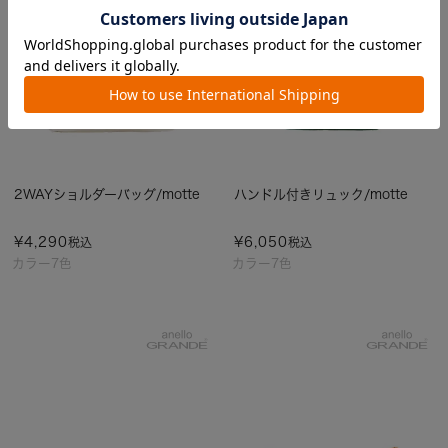
2WAYショルダーバッグ/motte
ハンドル付きリュック/motte
¥
4,290
¥
6,050
税込
税込
カラー7色
カラー7色