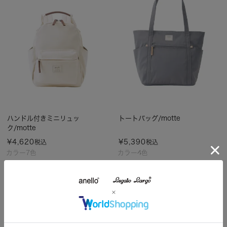
ハンドル付きミニリュッ
トートバッグ/motte
ク/motte
¥
4,620
¥
5,390
税込
税込
カラー7色
カラー4色