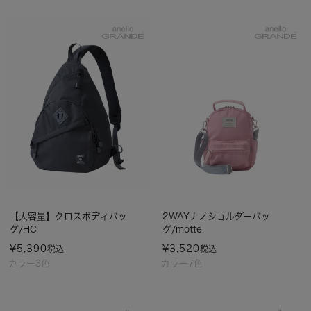
【大容量】クロスボディバッ
2WAYナノショルダーバッ
グ/HC
グ/motte
¥
5,390
¥
3,520
税込
税込
カラー3色
カラー7色