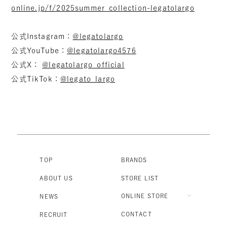
online.jp/f/2025summer_collection-legatolargo
公式Instagram：
@legatolargo
公式YouTube：
@legatolargo4576
公式X：
@legatolargo_official
公式TikTok：
@legato_largo
TOP
BRANDS
ABOUT US
STORE LIST
ONLINE STORE
NEWS
CONTACT
RECRUIT