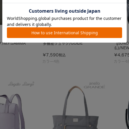
SALE
M.F.GAMMA
多機能リュック/GUIDE
【50%
(L)/NE
¥
7,590
¥
4,67
税込
カラー4色
カラー4