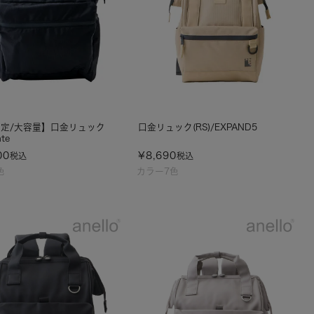
定/大容量】口金リュック
口金リュック(RS)/EXPAND5
nte
00
¥
8,690
税込
税込
色
カラー7色