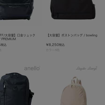
OFF/大容量】口金リュック
【大容量】ボストンバッグ / bowling
W PREMIUM
5
¥
8,250
税込
税込
色
カラー4色