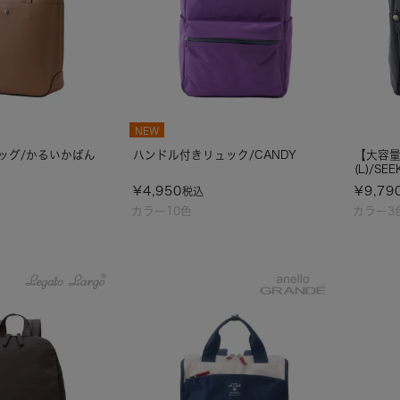
NEW
ッグ/かるいかばん
ハンドル付きリュック/CANDY
【大容量
(L)/SEE
¥
4,950
¥
9,79
税込
カラー10色
カラー3