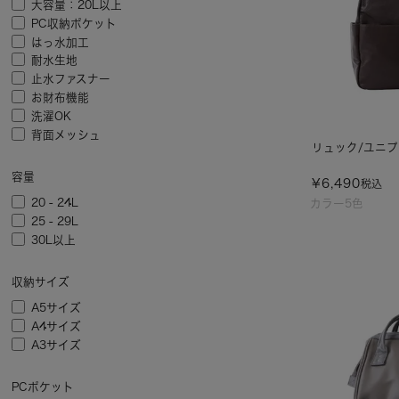
大容量：20L以上
PC収納ポケット
はっ水加工
耐水生地
止水ファスナー
お財布機能
洗濯OK
背面メッシュ
リュック/ユニ
容量
¥
6,490
税込
20 - 24L
カラー5色
25 - 29L
30L以上
収納サイズ
A5サイズ
A4サイズ
A3サイズ
PCポケット