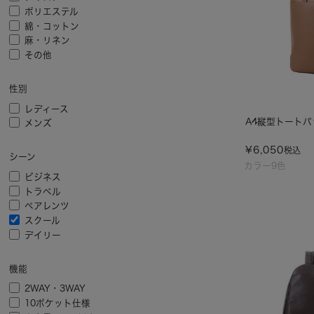
ポリエステル
綿・コットン
麻・リネン
その他
性別
レディース
A4縦型トートバ
メンズ
¥
6,050
税込
シーン
カラー9色
ビジネス
トラベル
ペアレンツ
スクール
デイリー
機能
2WAY・3WAY
10ポケット仕様