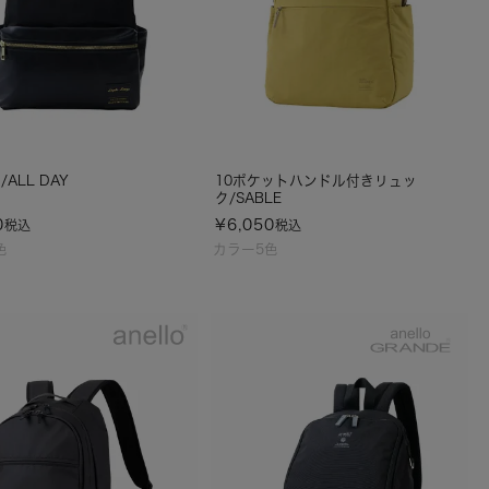
ALL DAY
10ポケットハンドル付きリュッ
ク/SABLE
0
¥
6,050
税込
税込
色
カラー5色