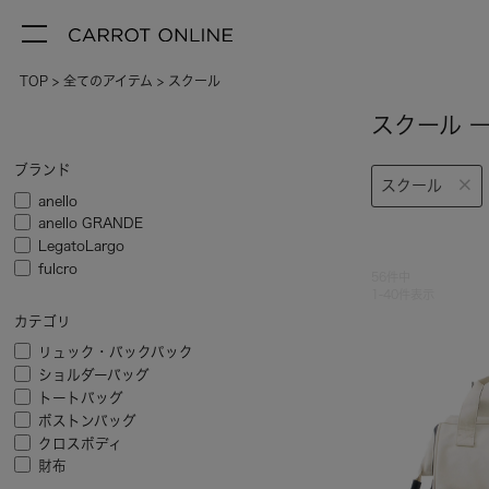
TOP
全てのアイテム
スクール
スクール 
ブランド
スクール
anello
anello GRANDE
LegatoLargo
fulcro
56
件中
1
-
40
件表示
カテゴリ
リュック・バックパック
ショルダーバッグ
トートバッグ
ボストンバッグ
クロスボディ
財布