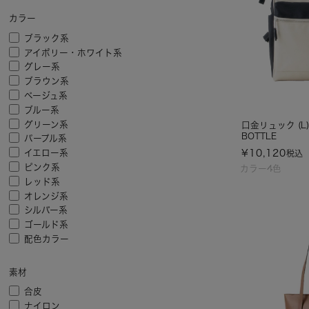
カラー
ブラック系
アイボリー・ホワイト系
グレー系
ブラウン系
ベージュ系
ブルー系
グリーン系
口金リュック (L
BOTTLE
パープル系
¥
10,120
イエロー系
税込
ピンク系
カラー4色
レッド系
オレンジ系
シルバー系
ゴールド系
配色カラー
素材
合皮
ナイロン