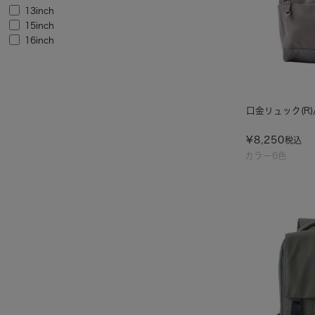
13inch
15inch
16inch
口金リュック(R)/
¥
8,250
税込
カラー6色