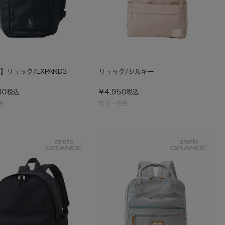
】リュック/EXPAND3
リュック/シルキー
80
¥
4,950
税込
税込
色
カラー6色