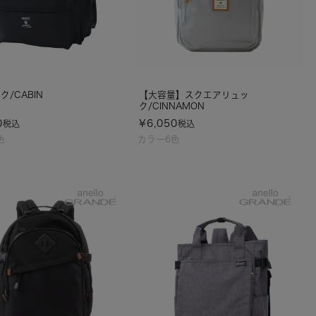
ク/CABIN
【大容量】スクエアリュッ
ク/CINNAMON
0
¥
6,050
税込
税込
色
カラー6色