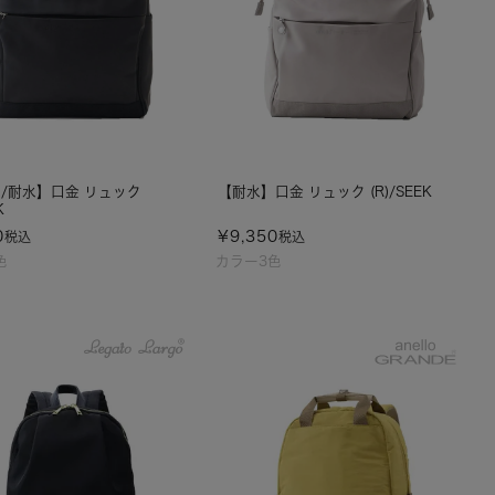
/耐水】口金 リュック
【耐水】口金 リュック (R)/SEEK
K
0
¥
9,350
税込
税込
色
カラー3色