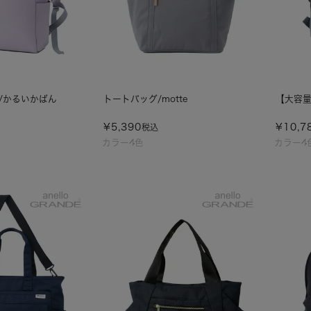
/かるいかばん
トートバッグ/motte
【大容量
¥
5,390
¥
10,7
税込
カラー4色
カラー4