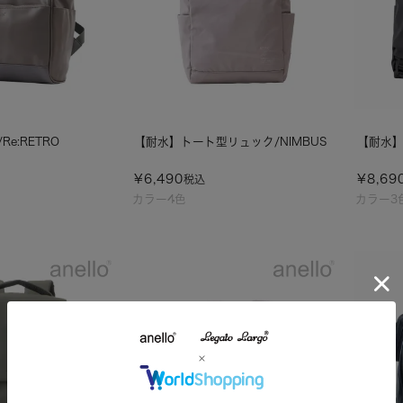
Re:RETRO
【耐水】トート型リュック/NIMBUS
【耐水】
¥
6,490
¥
8,69
税込
カラー4色
カラー3