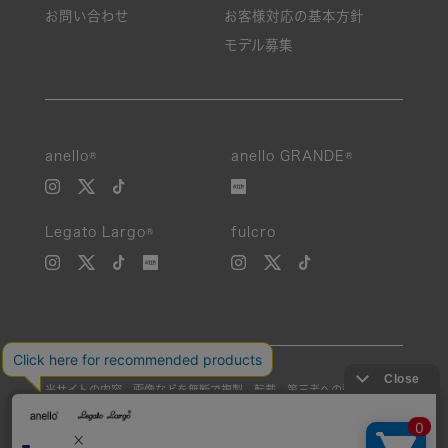
お問い合わせ
お客様対応の基本方針
モデル募集
絞り込み
anello®
anello GRANDE®
新着
Legato Largo®
fulcro
SALE
カテゴリ
カラー
当サイトの内容、画像などを無断で複製、転載、第三者への譲渡などを
素材
行うことを固く禁止いたします。
Unauthorized reproduction, duplication, or redistribution of any