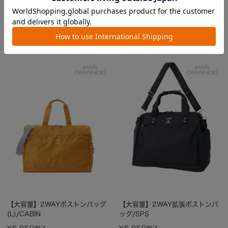
グ/肩楽
ンバッグ/HC
¥
7,590
¥
8,690
税込
税込
カラー3色
カラー3色
【大容量】2WAYボストンバッグ
【大容量】2WAY拡張ボストンバ
(L)/CABIN
ッグ/SPS