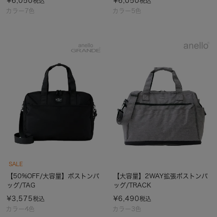
¥
6,050
¥
6,050
税込
税込
カラー7色
カラー5色
SALE
【50%OFF/大容量】ボストンバ
【大容量】2WAY拡張ボストンバ
ッグ/TAG
ッグ/TRACK
¥
3,575
¥
6,490
税込
税込
カラー4色
カラー3色