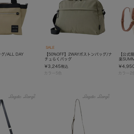
SALE
グ/ALL DAY
【50%OFF】2WAYボストンバッグ/ナ
【公式限
チュらくバッグ
楽SUMM
¥
3,245
¥
4,95
税込
カラー5色
カラー2