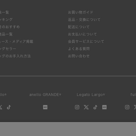
集一覧
お買い物ガイド
ンキング
返品・交換について
月のおすすめ
配送について
商品一覧
お支払いについて
絞り込み
ュース・メディア掲載
会員サービスについて
ングセラー
よくある質問
ッグのお手入れ方法
お問い合わせ
新着
SALE
カテゴリ
llo®
anello GRANDE®
Legato Largo®
fu
カラー
素材