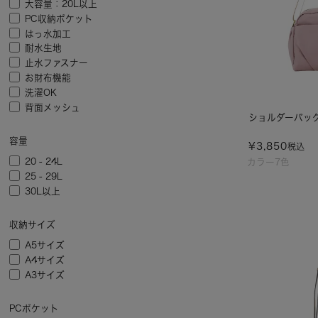
大容量：20L以上
PC収納ポケット
はっ水加工
耐水生地
止水ファスナー
お財布機能
洗濯OK
背面メッシュ
ショルダーバッグ/
容量
¥
3,850
税込
20 - 24L
カラー7色
25 - 29L
30L以上
収納サイズ
A5サイズ
A4サイズ
A3サイズ
PCポケット