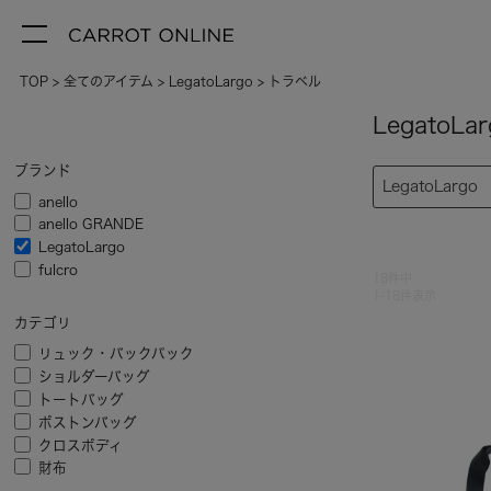
TOP
全てのアイテム
LegatoLargo
トラベル
LegatoL
ブランド
LegatoLargo
anello
anello GRANDE
LegatoLargo
fulcro
18
件中
1
-
18
件表示
カテゴリ
リュック・バックパック
ショルダーバッグ
トートバッグ
ボストンバッグ
クロスボディ
財布