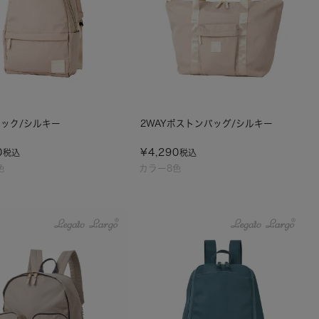
ック/シルキー
2WAYボストンバッグ/シルキー
0
¥
4,290
税込
税込
色
カラー8色