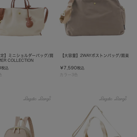
定】ミニショルダーバッグ/肩
【大容量】2WAYボストンバッグ/肩楽
ER COLLECTION
0
¥
7,590
税込
税込
色
カラー3色