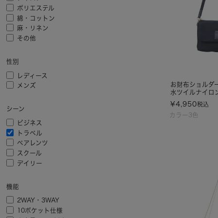
ポリエステル
綿・コットン
麻・リネン
その他
性別
レディース
お財布ショルダ
メンズ
水ツイルナイロ
¥
4,950
税込
シーン
カラー3色
ビジネス
トラベル
ペアレンツ
スクール
デイリー
機能
2WAY・3WAY
10ポケット仕様