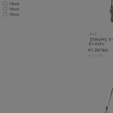
13inch
15inch
16inch
SALE
【70%OFF】
るいかばん
¥
1,287
税込
カラー7色