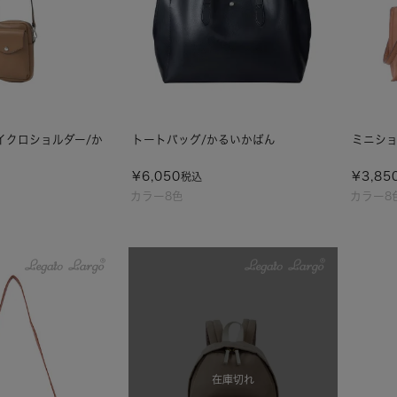
マイクロショルダー/か
トートバッグ/かるいかばん
ミニショ
¥
6,050
¥
3,85
税込
カラー8色
カラー8
在庫切れ