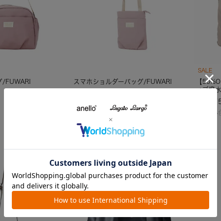
SALE
FUWARI
スマホショルダーバッグ/FUWARI
【50%
ィブ撥
¥
2,750
¥
3,57
税込
カラー6色
カラー4