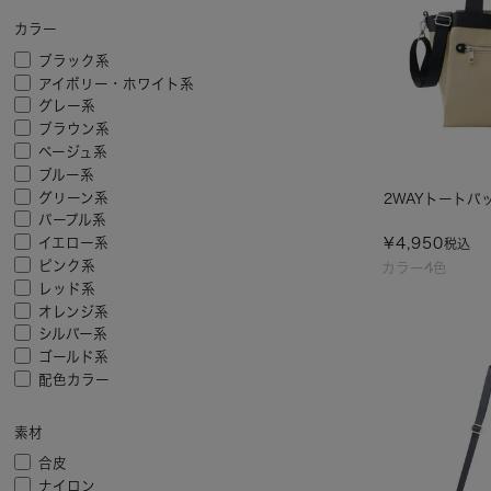
カラー
ブラック系
アイボリー・ホワイト系
グレー系
ブラウン系
ベージュ系
ブルー系
グリーン系
2WAYトートバッ
パープル系
¥
4,950
イエロー系
税込
ピンク系
カラー4色
レッド系
オレンジ系
シルバー系
ゴールド系
配色カラー
素材
合皮
ナイロン