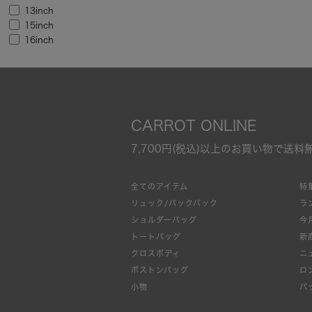
13inch
15inch
16inch
CARROT ONLINE
7,700円(税込)以上のお買い物で送料
全てのアイテム
特
リュック/バックパック
ラ
ショルダーバッグ
今
トートバッグ
新
クロスボディ
ニ
ボストンバッグ
ロ
小物
バ