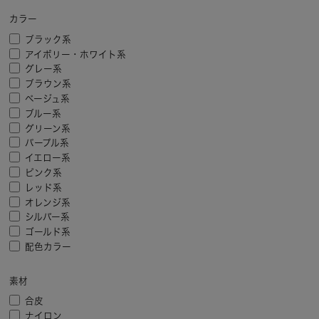
カラー
ブラック系
アイボリー・ホワイト系
グレー系
ブラウン系
ベージュ系
ブルー系
グリーン系
パープル系
イエロー系
ピンク系
レッド系
オレンジ系
シルバー系
ゴールド系
配色カラー
素材
合皮
ナイロン