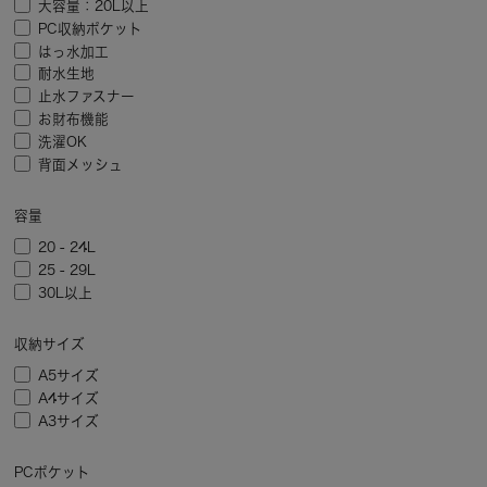
大容量：20L以上
PC収納ポケット
はっ水加工
耐水生地
止水ファスナー
お財布機能
洗濯OK
背面メッシュ
容量
20 - 24L
25 - 29L
30L以上
収納サイズ
A5サイズ
A4サイズ
A3サイズ
PCポケット