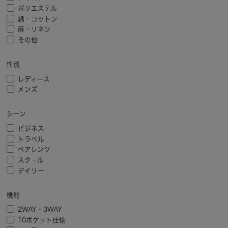
ポリエステル
綿・コットン
麻・リネン
その他
性別
レディース
メンズ
シーン
ビジネス
トラベル
ペアレンツ
スクール
デイリー
機能
2WAY・3WAY
10ポケット仕様