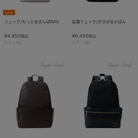
NEW
リュック/もっとおさんぽBAG
拡張リュック/ひろがるかばん
¥
4,950
¥
6,490
税込
税込
カラー4色
カラー3色