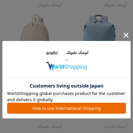
SALE
リュック/シルキー
【50%OFF】リュック/リラクシ
ー
¥
4,950
¥
3,025
税込
税込
カラー6色
カラー4色