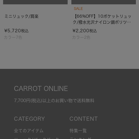
SALE
ミニリュック/肩楽
【66%OFF】10ポケットリュッ
ク/撥水光沢ナイロン調ポリツイ
ル
¥
5,720
¥
2,200
税込
税込
カラー7色
カラー2色
CARROT ONLINE
7,700円(税込)以上のお買い物で送料無料
全てのアイテム
特集一覧