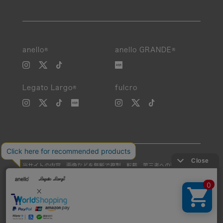
絞り込み
anello®
anello GRANDE®
新着
Legato Largo®
fulcro
SALE
カテゴリ
カラー
当サイトの内容、画像などを無断で複製、転載、第三者への譲渡などを
素材
行うことを固く禁止いたします。
Unauthorized reproduction, duplication, or redistribution of any
性別
images or content from this website is strictly prohibited.