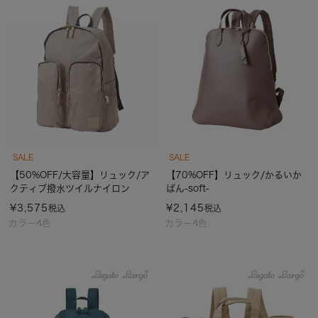
SALE
SALE
【50%OFF/大容量】リュック/ア
【70%OFF】リュック/かるいか
クティブ撥水ツイルナイロン
ばん-soft-
¥
3,575
¥
2,145
税込
税込
カラー4色
カラー4色