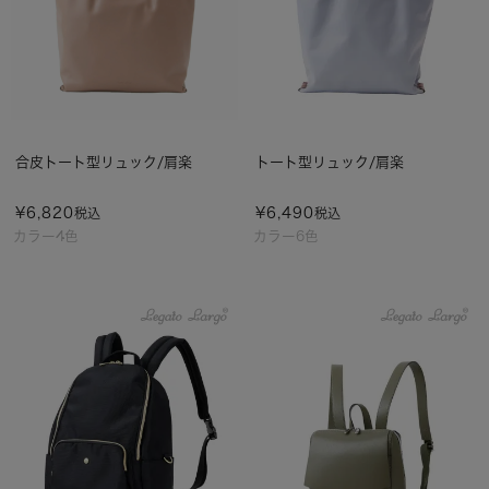
合皮トート型リュック/肩楽
トート型リュック/肩楽
¥
6,820
¥
6,490
税込
税込
カラー4色
カラー6色