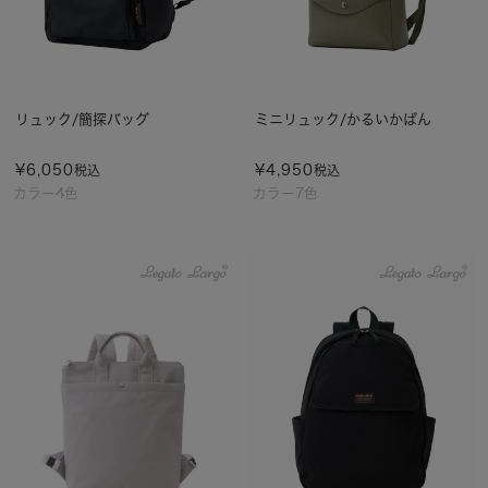
リュック/簡探バッグ
ミニリュック/かるいかばん
¥
6,050
¥
4,950
税込
税込
カラー4色
カラー7色