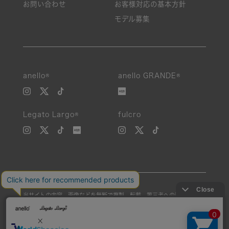
お問い合わせ
お客様対応の基本方針
モデル募集
絞り込み
anello®
anello GRANDE®
新着
Legato Largo®
fulcro
SALE
カテゴリ
カラー
当サイトの内容、画像などを無断で複製、転載、第三者への譲渡などを
素材
行うことを固く禁止いたします。
Unauthorized reproduction, duplication, or redistribution of any
性別
images or content from this website is strictly prohibited.