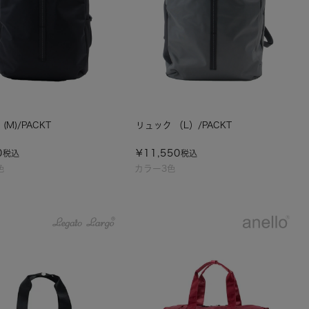
(M)/PACKT
リュック （L）/PACKT
0
¥
11,550
税込
税込
色
カラー3色