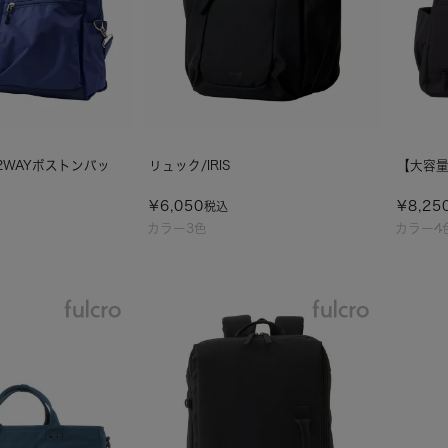
 2WAYボストンバッ
リュック/IRIS
【大容量】
¥
6,050
¥
8,25
税込
カラー3色
カラー4