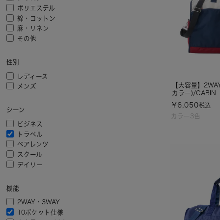
ポリエステル
綿・コットン
麻・リネン
その他
性別
レディース
【大容量】2WA
メンズ
カラー)/CABIN
¥
6,050
税込
シーン
カラー3色
ビジネス
トラベル
ペアレンツ
スクール
デイリー
機能
2WAY・3WAY
10ポケット仕様