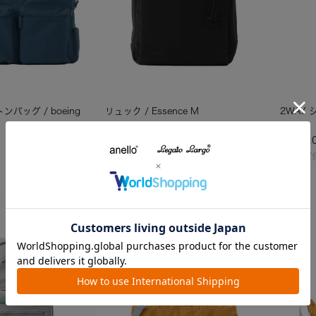
バッグ / boeing
リュック / Essence M
2WAY
¥
9,790
¥
3,52
税込
カラー5色
カラー7