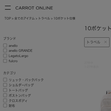
TOP
全てのアイテム
トラベル
10ポケット仕様
10ポケッ
ブランド
トラベル
anello
anello GRANDE
LegatoLargo
fulcro
27
件中
1
-
27
件表示
カテゴリ
リュック・バックパック
ショルダーバッグ
トートバッグ
ボストンバッグ
クロスボディ
財布