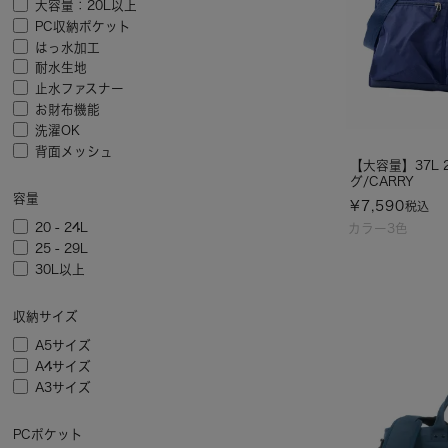
大容量：20L以上
PC収納ポケット
はっ水加工
耐水生地
止水ファスナー
お財布機能
洗濯OK
背面メッシュ
【大容量】37L
グ/CARRY
容量
¥
7,590
税込
20 - 24L
カラー3色
25 - 29L
30L以上
収納サイズ
A5サイズ
A4サイズ
A3サイズ
PCポケット