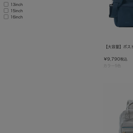
13inch
15inch
16inch
【大容量】ボストン
¥
9,790
税込
カラー5色