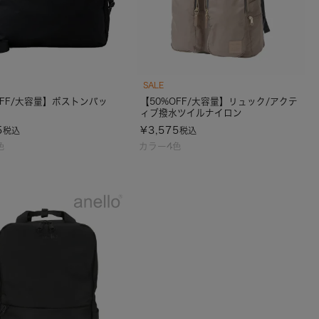
SALE
OFF/大容量】ボストンバッ
【50%OFF/大容量】リュック/アクテ
ィブ撥水ツイルナイロン
5
¥
3,575
税込
税込
色
カラー4色