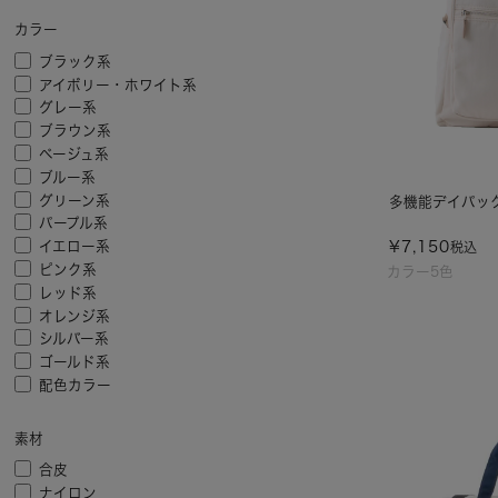
カラー
ブラック系
アイボリー・ホワイト系
グレー系
ブラウン系
ベージュ系
ブルー系
グリーン系
多機能デイパック
パープル系
¥
7,150
イエロー系
税込
ピンク系
カラー5色
レッド系
オレンジ系
シルバー系
ゴールド系
配色カラー
素材
合皮
ナイロン