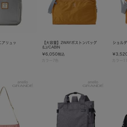
エアリュッ
【大容量】2WAYボストンバッグ
ショルダ
(L)/CABIN
¥
6,050
¥
3,52
税込
カラー7色
カラー1