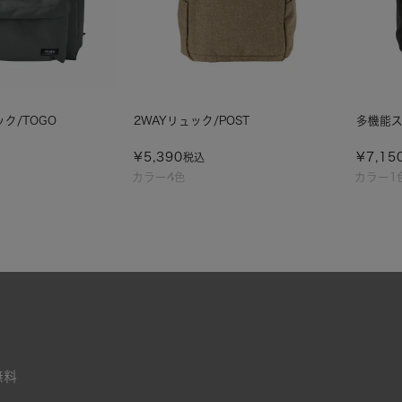
ク/TOGO
2WAYリュック/POST
多機能ス
¥
5,390
¥
7,15
税込
カラー4色
カラー1
無料