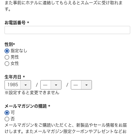
また事前にホテルに連絡してもらえるとスムーズに受け取れま
す。
お電話番号
(
必
須
性別
)
指定なし
(
男性
必
女性
須
)
生年月日
(
必
※設定すると変更できません
須
)
メールマガジンの購読
可
(
否
必
メールマガジンをご購読いただくと、新製品やセール情報をお届
須
けします。またメールマガジン限定クーポンやプレゼントなどお
)