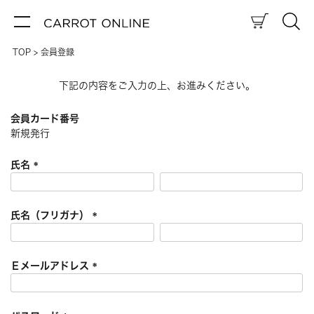
TOP
会員登録
下記の内容をご入力の上、お進みください。
会員カード番号
新規発行
氏名
(
必
須
氏名（フリガナ）
)
(
必
須
Ｅメールアドレス
)
(
必
須