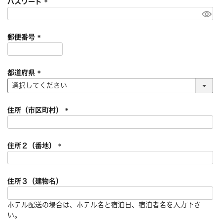
パスワード
)
(
必
須
郵便番号
)
(
必
須
都道府県
)
(
必
須
住所（市区町村）
)
(
必
須
住所２（番地）
)
(
必
須
住所３（建物名）
)
ホテル配送の場合は、ホテル名と宿泊日、宿泊者名を入力下さ
い。