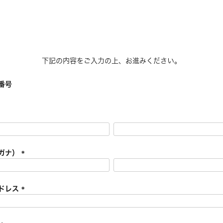
下記の内容をご入力の上、お進みください。
番号
ガナ）
(
必
須
ドレス
)
(
必
須