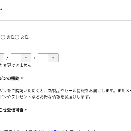
号
(
必
須
)
し
男性
女性
必
と変更できません
須
ジンの購読
(
ジンをご購読いただくと、新製品やセール情報をお届けします。またメ
必
ポンやプレゼントなどお得な情報をお届けします。
須
)
らせ受信可否
(
必
須