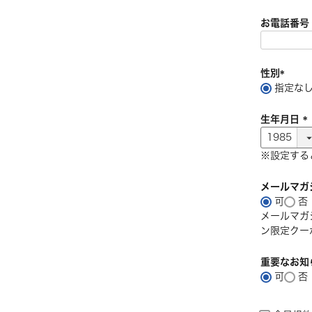
お電話番
性別
指定な
(
必
生年月日
須
)
(
※設定する
)
メールマガ
可
否
メールマガ
ン限定クー
重要なお知
可
否