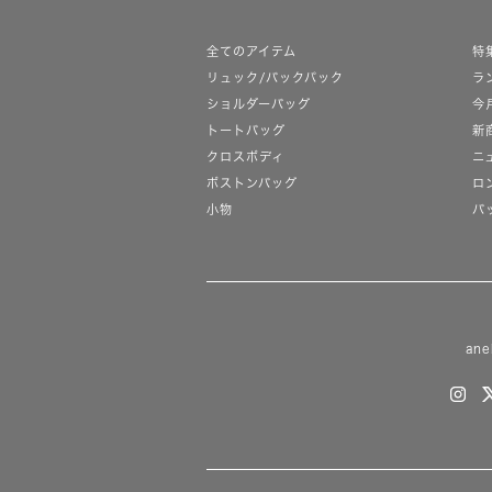
全てのアイテム
特
リュック/バックパック
ラ
ショルダーバッグ
今
トートバッグ
新
クロスボディ
ニ
ボストンバッグ
ロ
小物
バ
ane