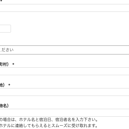
ド
)
(
必
須
)
必
須
必
須
町村）
(
必
須
地）
)
(
必
須
物名）
)
の場合は、ホテル名と宿泊日、宿泊者名を入力下さい。
ホテルに連絡してもらえるとスムーズに受け取れます。