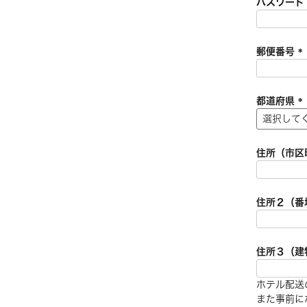
パスワー
郵便番号
(
都道府県
)
(
住所（市区
)
住所２（番
住所３（建
ホテル配送
また事前に