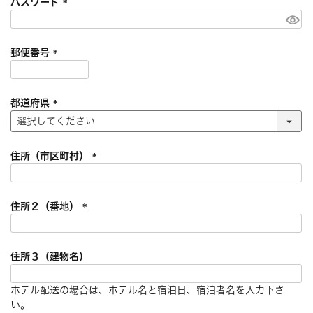
パスワード
)
(
必
須
郵便番号
)
(
必
須
都道府県
)
(
必
須
住所（市区町村）
)
(
必
須
住所２（番地）
)
(
必
須
住所３（建物名）
)
ホテル配送の場合は、ホテル名と宿泊日、宿泊者名を入力下さ
い。