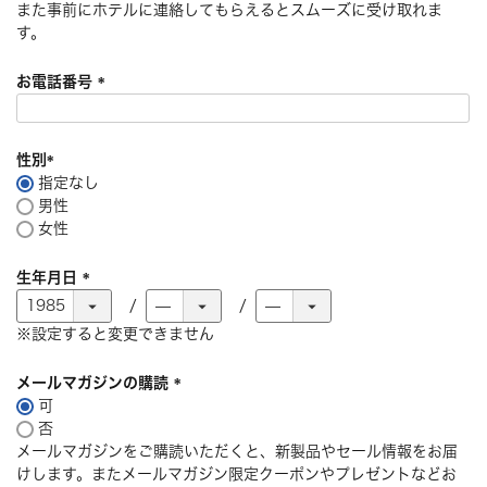
また事前にホテルに連絡してもらえるとスムーズに受け取れま
す。
お電話番号
(
必
須
性別
)
指定なし
(
男性
必
女性
須
)
生年月日
(
必
※設定すると変更できません
須
)
メールマガジンの購読
可
(
否
必
メールマガジンをご購読いただくと、新製品やセール情報をお届
須
けします。またメールマガジン限定クーポンやプレゼントなどお
)