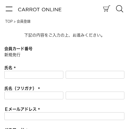
TOP
会員登録
下記の内容をご入力の上、お進みください。
会員カード番号
新規発行
氏名
(
必
須
氏名（フリガナ）
)
(
必
須
Ｅメールアドレス
)
(
必
須