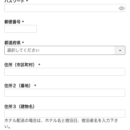
パスワード
)
(
必
須
郵便番号
)
(
必
須
都道府県
)
(
必
須
住所（市区町村）
)
(
必
須
住所２（番地）
)
(
必
須
住所３（建物名）
)
ホテル配送の場合は、ホテル名と宿泊日、宿泊者名を入力下さ
い。