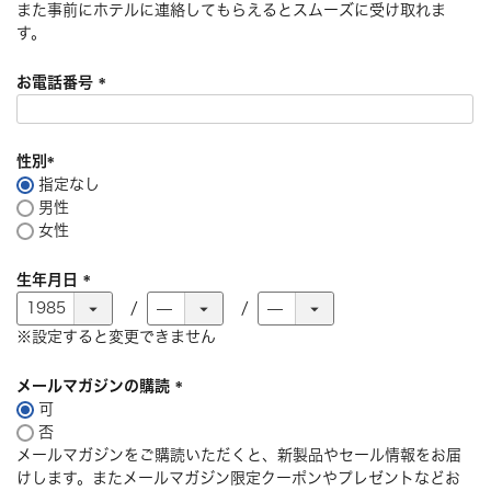
また事前にホテルに連絡してもらえるとスムーズに受け取れま
す。
お電話番号
(
必
須
性別
)
指定なし
(
男性
必
女性
須
)
生年月日
(
必
※設定すると変更できません
須
)
メールマガジンの購読
可
(
否
必
メールマガジンをご購読いただくと、新製品やセール情報をお届
須
けします。またメールマガジン限定クーポンやプレゼントなどお
)