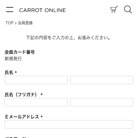
TOP
会員登録
下記の内容をご入力の上、お進みください。
会員カード番号
新規発行
氏名
(
必
須
氏名（フリガナ）
)
(
必
須
Ｅメールアドレス
)
(
必
須