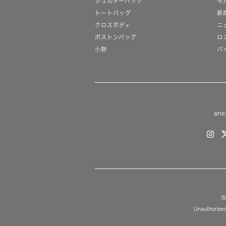
ショルダーバッグ
今
トートバッグ
新
クロスボディ
ニ
ボストンバッグ
ロ
小物
バ
ane
当
Unauthorized 