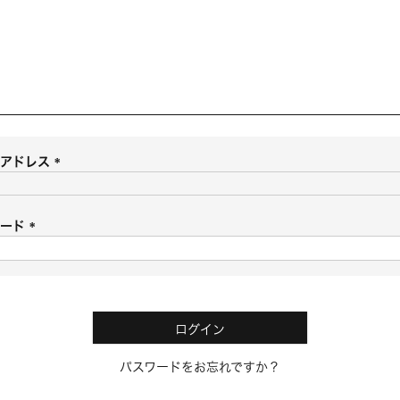
ルアドレス
(
必
須
ワード
)
(
必
須
)
ログイン
パスワードをお忘れですか？