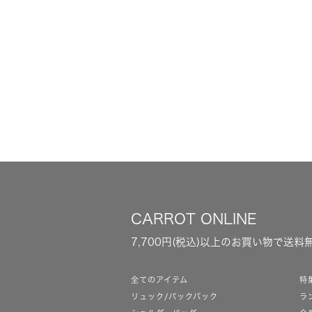
CARROT ONLINE
7,700円(税込)以上のお買い物で送料
全てのアイテム
特
リュック/バックパック
ラ