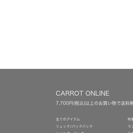
CARROT ONLINE
7,700円(税込)以上のお買い物で送料
全てのアイテム
特
リュック/バックパック
ラ