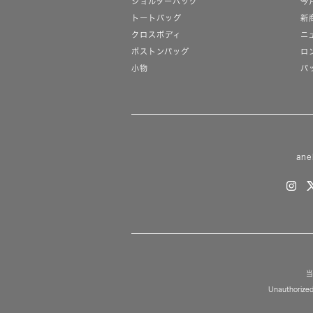
ショルダーバッグ
今
トートバッグ
新
クロスボディ
ニ
ボストンバッグ
ロ
小物
バ
ane
当
Unauthorized 