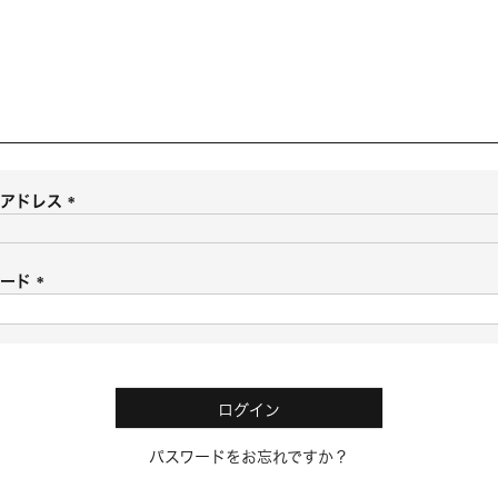
ルアドレス
(
必
須
ワード
)
(
必
須
)
ログイン
パスワードをお忘れですか？