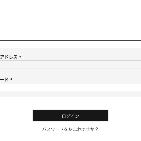
ルアドレス
(
必
須
ワード
)
(
必
須
)
ログイン
パスワードをお忘れですか？