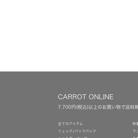
CARROT ONLINE
7,700円(税込)以上のお買い物で送料
全てのアイテム
特
リュック/バックパック
ラ