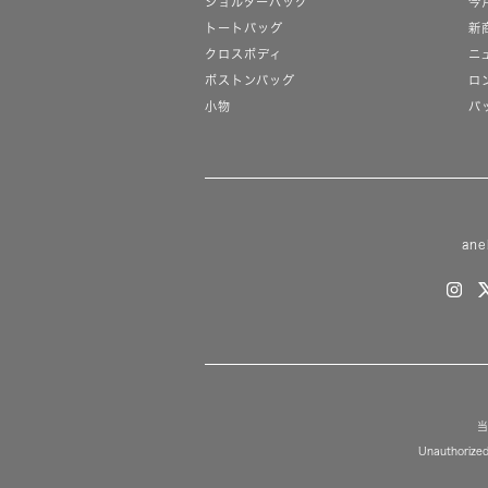
ショルダーバッグ
今
トートバッグ
新
クロスボディ
ニ
ボストンバッグ
ロ
小物
バ
ane
当
Unauthorized 