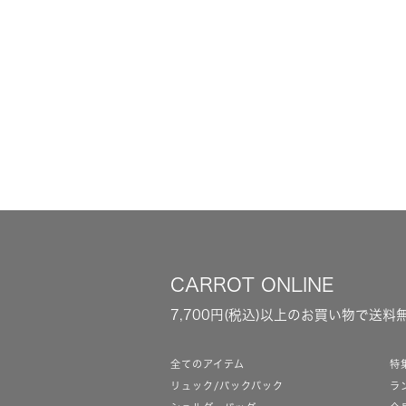
CARROT ONLINE
7,700円(税込)以上のお買い物で送料
全てのアイテム
特
リュック/バックパック
ラ