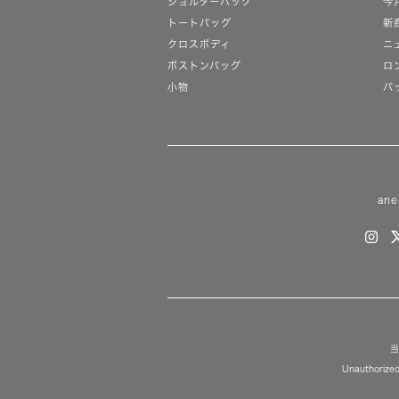
ショルダーバッグ
今
トートバッグ
新
クロスボディ
ニ
ボストンバッグ
ロ
小物
バ
ane
当
Unauthorized 