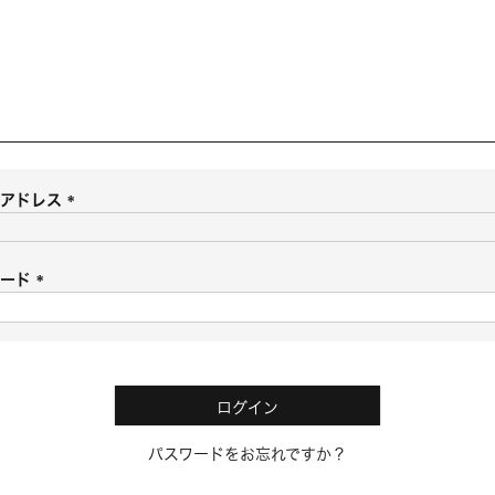
ルアドレス
(
必
須
ワード
)
(
必
須
)
ログイン
パスワードをお忘れですか？