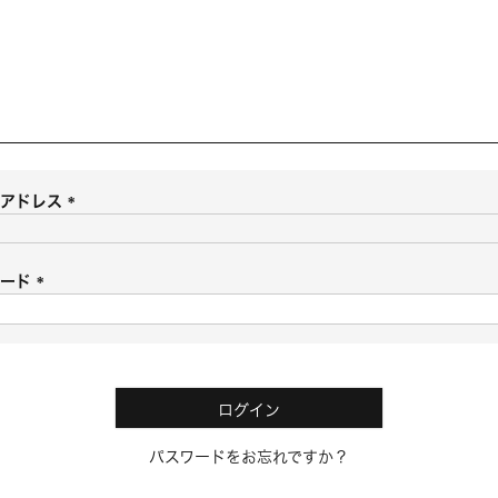
ルアドレス
(
必
須
ワード
)
(
必
須
)
ログイン
パスワードをお忘れですか？