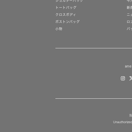
ショルダーバッグ
今
トートバッグ
新
クロスボディ
ニ
ボストンバッグ
ロ
小物
バ
ane
当
Unauthorized 