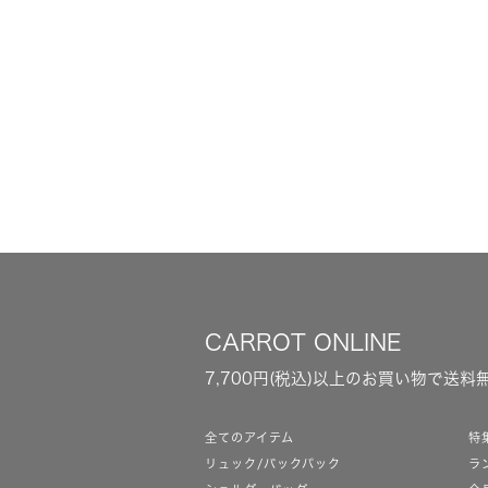
CARROT ONLINE
7,700円(税込)以上のお買い物で送料
全てのアイテム
特
リュック/バックパック
ラ