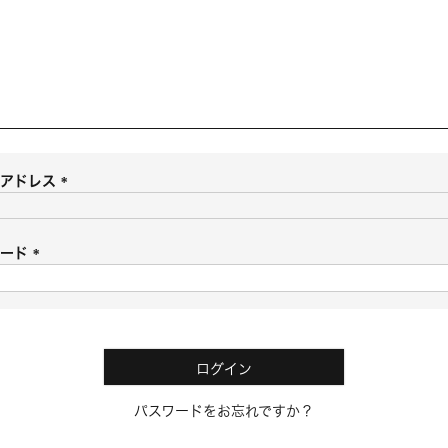
ルアドレス
(
必
須
ワード
)
(
必
須
)
ログイン
パスワードをお忘れですか？