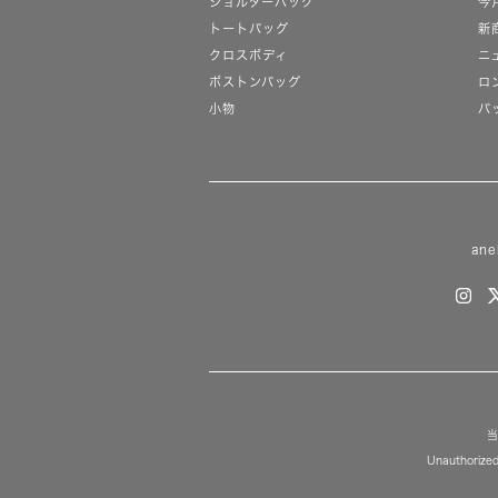
ショルダーバッグ
今
トートバッグ
新
クロスボディ
ニ
ボストンバッグ
ロ
小物
バ
ane
当
Unauthorized 