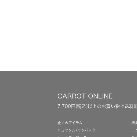
CARROT ONLINE
7,700円(税込)以上のお買い物で送料
全てのアイテム
特
リュック/バックパック
ラ