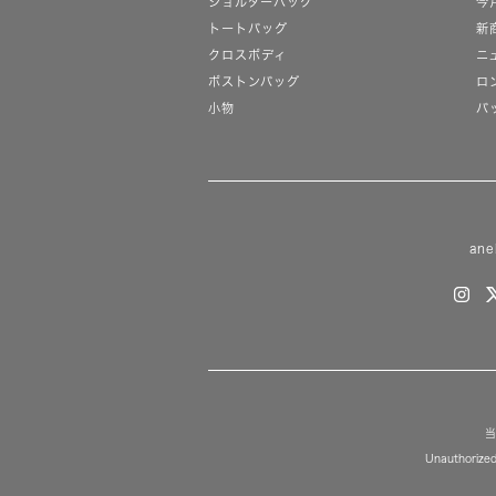
ショルダーバッグ
今
トートバッグ
新
クロスボディ
ニ
ボストンバッグ
ロ
小物
バ
ane
当
Unauthorized 