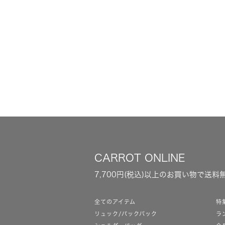
CARROT ONLINE
7,700円(税込)以上のお買い物で送料
全てのアイテム
特
リュック/バックパック
ラ