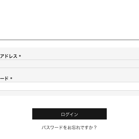
ルアドレス
(
必
須
ワード
)
(
必
須
)
ログイン
パスワードをお忘れですか？