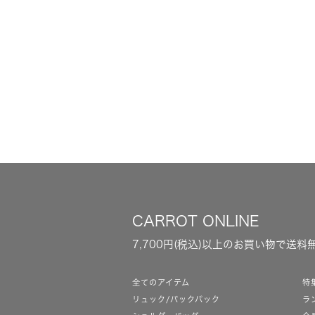
CARROT ONLINE
7,700円(税込)以上のお買い物で送料
全てのアイテム
特
リュック/バックパック
ラ