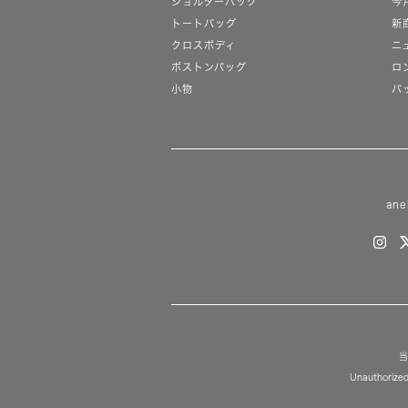
ショルダーバッグ
今
トートバッグ
新
クロスボディ
ニ
ボストンバッグ
ロ
小物
バ
ane
当
Unauthorized 