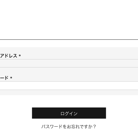
ルアドレス
(
必
須
ワード
)
(
必
須
)
ログイン
パスワードをお忘れですか？