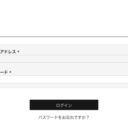
ルアドレス
(
必
須
ワード
)
(
必
須
)
ログイン
パスワードをお忘れですか？