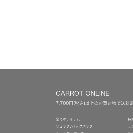
CARROT ONLINE
7,700円(税込)以上のお買い物で送料
全てのアイテム
特
リュック/バックパック
ラ