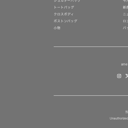
ショルダーバッグ
今
トートバッグ
新
クロスボディ
ニ
ボストンバッグ
ロ
小物
バ
ane
当
Unauthorized 