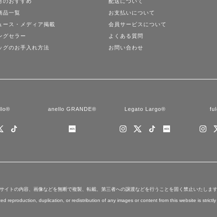
月のおすすめ
配送について
商品一覧
お支払いについて
ュース・メディア掲載
会員サービスについて
ングセラー
よくある質問
ッグのお手入れ方法
お問い合わせ
llo®
anello GRANDE®
Legato Largo®
fu
サイトの内容、画像などを無断で複製、転載、第三者への譲渡などを行うことを固く禁止いたしま
d reproduction, duplication, or redistribution of any images or content from this website is strictly