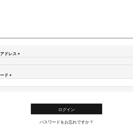
ルアドレス
(
必
須
ワード
)
(
必
須
)
ログイン
パスワードをお忘れですか？