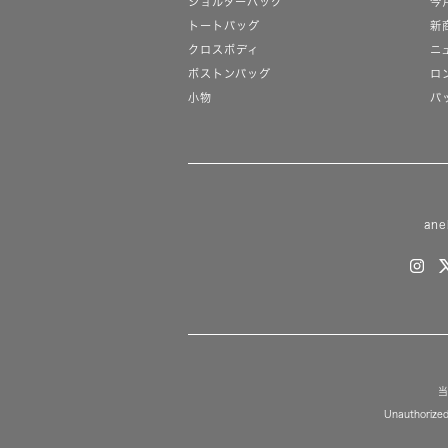
ショルダーバッグ
今
トートバッグ
新
クロスボディ
ニ
ボストンバッグ
ロ
小物
バ
ane
当
Unauthorized 