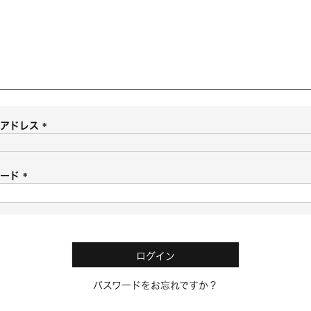
ルアドレス
(
必
須
ワード
)
(
必
須
)
ログイン
パスワードをお忘れですか？