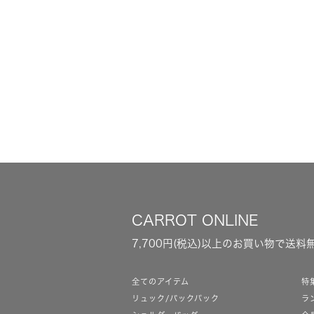
CARROT ONLINE
7,700円(税込)以上のお買い物で送料
全てのアイテム
特
リュック/バックパック
ラ