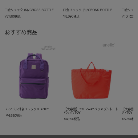
口金リュック (S)/CROSS BOTTLE
口金リュック (R)/CROSS BOTTLE
口金リュック 
¥
7,590
税込
¥
8,690
税込
¥
10,120
税
おすすめ商品
ハンドル付きリュック/CANDY
【大容量】33L 2WAYパッカブルトート
【大容量】
バッグ/TOY
ク/TOY
¥
4,950
税込
¥
4,290
税込
¥
5,390
税